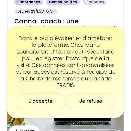
Substances
Communautés
Cannabis
Jeunes 2S/LGBTQIA+
Canna-coach : une
application pour les jeunes qui
consomment du cannabis
Consentement
Dans le but d’évaluer et d’améliorer
la plateforme, Chez Manu
souhaiterait utiliser un outil sécuritaire
pour enregistrer l’historique de ta
visite. Ces données sont anonymisées
et leur accès est réservé à l’équipe de
la Chaire de recherche du Canada
TRADIS.
J’accepte
Je refuse
⚠️ Alertes