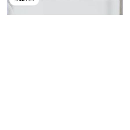
ARTICLE
Santé mentale
Le numérique pour faciliter
l’accès aux services des
personnes de la diversité
sexuelle et de genre