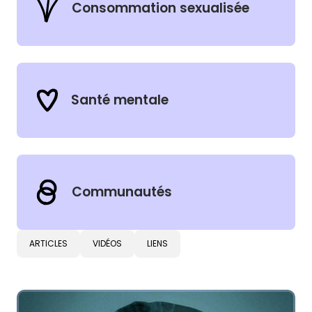
Consommation sexualisée
Santé mentale
Communautés
Types de contenus
ARTICLES
VIDÉOS
LIENS