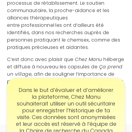
processus de rétablissement. Le soutien
communautaire, la proche-aidance et les
alliances thérapeutiques
entre professionnel·les ont d’ailleurs été
identifiés, dans nos recherches auprès de
personnes pratiquant le chemsex, comme des
pratiques précieuses et aidantes.
C’est donc avec plaisir que
Chez Manu
héberge
et diffuse à nouveau les capsules de
Ça prend
un village
, afin de souligner l’importance de
poursuivre la mission d'adapter les services aux
réalités des personnes issues de la diversité
Consentement
Dans le but d’évaluer et d’améliorer
sexuelle et de la pluralité des genres.
la plateforme, Chez Manu
souhaiterait utiliser un outil sécuritaire
pour enregistrer l’historique de ta
visite. Ces données sont anonymisées
—
24 juin 2025
et leur accès est réservé à l’équipe de
la Chaire de recherche du Canada