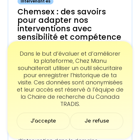
Intervenant·es
Chemsex : des savoirs
pour adapter nos
interventions avec
sensibilité et compétence
Formation sur l'intervention auprès des
hommes GBQ qui pratiquent le chemsex.
Consentement
Dans le but d’évaluer et d’améliorer
la plateforme, Chez Manu
souhaiterait utiliser un outil sécuritaire
pour enregistrer l’historique de ta
FORMATION
visite. Ces données sont anonymisées
et leur accès est réservé à l’équipe de
Intervenant·es
la Chaire de recherche du Canada
Intersexion
TRADIS.
Communauté de pratique qui réunit les
acteur·trices du champ croisé de la
sexualité et de la consommation de
J’accepte
Je refuse
substances psychoactives afin
d’améliorer les compétences