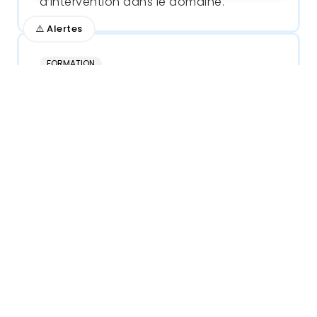
d’intervention dans le domaine.
⚠️ Alertes
FORMATION
Intervenant·es
Le chemsex en
intervention : un aperçu
Série de capsules pour s'informer sur
l'intervention auprès des personnes qui
pratiquent le chemsex.
BALADO
FORMATION
Consommateur·trices
Intervenant·es
Proches
Les chroniques de