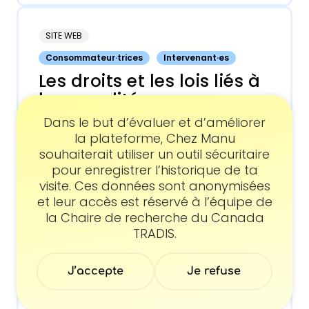
SITE WEB
Consommateur·trices
Intervenant·es
Les droits et les lois liés à
la sexualité
Une page web pour informer sur les
Consentement
Dans le but d’évaluer et d’améliorer
droits et les lois liés à la non-divulgation
la plateforme, Chez Manu
du statut VIH, sur la pratique du travail
souhaiterait utiliser un outil sécuritaire
du sexe et sur la sexualité en public.
pour enregistrer l’historique de ta
visite. Ces données sont anonymisées
et leur accès est réservé à l’équipe de
la Chaire de recherche du Canada
SITE WEB
TRADIS.
Consommateur·trices
Meth et réalité
J’accepte
Je refuse
Site web d'informations sur la
consommation de crystal meth, la