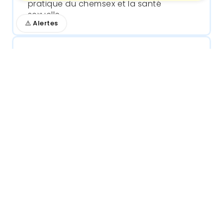
pratique du chemsex et la santé
sexuelle.
⚠️ Alertes
QUESTIONNAIRE
SITE WEB
Consommateur·trices
MonBuzz
Outil en ligne destiné aux hommes GBQ
pour effectuer un bilan sur leur
consommation d'alcool et de drogues
et sur les effets possibles sur leur
sexualité.
RESSOURCE INTERACTIVE
SITE WEB
Consommateur·trices
Outil interactif sur la loi