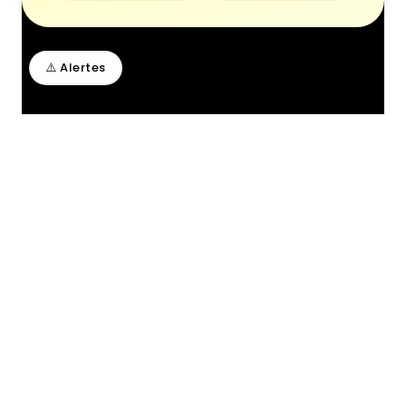
⚠️ Alertes
Entrevue avec Jean-Sébastien
Rousseau et Alexandre Fafard,
pairs aidants et cofondateurs du
projet
Ça prend un village