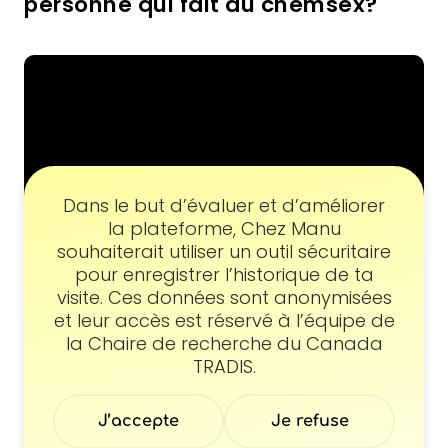
personne qui fait du chemsex?
Consentement
Dans le but d’évaluer et d’améliorer
la plateforme, Chez Manu
souhaiterait utiliser un outil sécuritaire
pour enregistrer l’historique de ta
visite. Ces données sont anonymisées
et leur accès est réservé à l’équipe de
Quelques conseils de
la Chaire de recherche du Canada
professionnels pour vos premières
TRADIS.
interventions
J’accepte
Je refuse