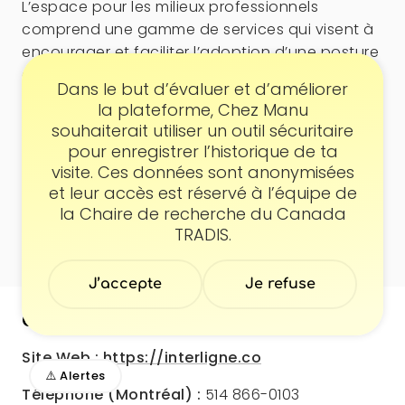
L’espace pour les milieux professionnels
comprend une gamme de services qui visent à
encourager et faciliter l’adoption d’une posture
et de pratiques plus inclusives des diversités.
Consentement
Dans le but d’évaluer et d’améliorer
la plateforme, Chez Manu
Programme pour personnes intersexes
souhaiterait utiliser un outil sécuritaire
pour enregistrer l’historique de ta
L’espace intersexe offre aux personnes
visite. Ces données sont anonymisées
intersexes, aux proches et aux (futurs) parents
et leur accès est réservé à l’équipe de
un soutien spécialisé ainsi que de l’information
la Chaire de recherche du Canada
sur divers sujets en lien avec les enjeux
TRADIS.
intersexes.
J’accepte
Je refuse
Coordonnées
Site Web :
https://interligne.co
⚠️ Alertes
Téléphone (Montréal) :
514 866-0103