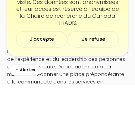
visite. Ces données sont anonymisées
offerts.
et leur accès est réservé à l’équipe de
la Chaire de recherche du Canada
TRADIS.
Programme Dopacadémie
Dopacadémie est un programme de pair-
J’accepte
Je refuse
aidance développé par Dopamine et basé sur
la formation, l’emploi et la valorisation du savoir,
de l’expérience et du leadership des personnes
de la communauté. Dopacadémie a pour
⚠️ Alertes
mission de redonner une place prépondérante
à la communauté dans les services en
réduction des méfaits, dans la prévention des
ITSS et la et des surdoses par la formation
continue et l’engagement rémunéré.
Travail de milieu
Le·la travailleur·euse de milieu jeunesse a