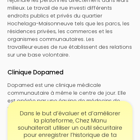
rejoindre les personnes directement dans leurs
milieux. Le travail de rue investi différents
endroits publics et privés du quartier
Hochelaga-Maisonneuve tels que les parcs, les
résidences privées, les commerces et les
organismes communautaires. Les
travailleur·euses de rue établissent des relations
sur une base volontaire.
Clinique Dopamed
Dopamed est une clinique médicale
communautaire à même le centre de jour. Elle
est opérée par une équipe de médecins de
famille, d’une infirmière, de pair·es-
Consentement
Dans le but d’évaluer et d’améliorer
navigateur·trices et parfois de médecins
la plateforme, Chez Manu
spécialistes tous les mardis. Des services
souhaiterait utiliser un outil sécuritaire
médicaux adaptés aux réalités vécues par les
pour enregistrer l’historique de ta
personnes qui fréquentent l’organisme y sont