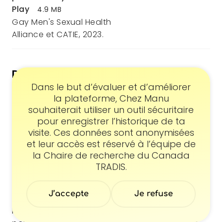
Play
4.9 MB
Gay Men's Sexual Health
Alliance et CATIE, 2023.
Document en anglais
Consentement
Dans le but d’évaluer et d’améliorer
la plateforme, Chez Manu
Pièce jointe
souhaiterait utiliser un outil sécuritaire
Action
pour enregistrer l’historique de ta
Your Party and Play Field
visite. Ces données sont anonymisées
Télécharger
et leur accès est réservé à l’équipe de
Guide
4.8 MB
la Chaire de recherche du Canada
Gay Men's Sexual Health
TRADIS.
Alliance et CATIE, 2023.
J’accepte
Je refuse
Pour découvrir les ressources proposées par
l'organisme Gay Men's Sexual Health Alliance