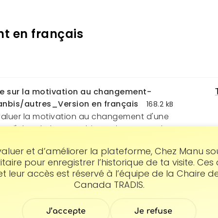
t en français
e sur la motivation au changement-
nbis/autres_Version en français
168.2 kB
évaluer la motivation au changement d'une
 d'alcool, de cannabis ou des autres drogues.
ar Tremblay J. (1999) du "Readiness to Change
tement
aluer et d’améliorer la plateforme, Chez Manu souh
 (RCQ) de Heather, N., & Rollnick, S. (1993).
ritaire pour enregistrer l’historique de ta visite. Ce
Partage cette page
 leur accès est réservé à l’équipe de la Chaire d
Dernière mise à jour : 13 mai 2025
Canada TRADIS.
J’accepte
Je refuse