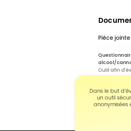
Documen
Pièce jointe
Questionnair
alcool/canna
Outil afin d'
consommation
Traduction p
Consen
Dans le but d’év
Questionnaire"
un outil sécu
anonymisées et