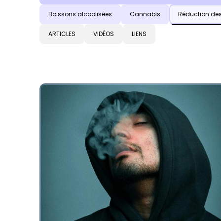
Sujets spécifiques
Boissons alcoolisées
Cannabis
Réduction des
Types de contenus
ARTICLES
VIDÉOS
LIENS